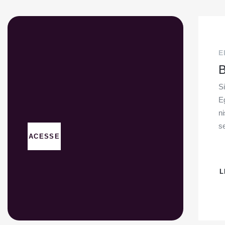
E
B
Si
E
ni
se
ACESSE
L