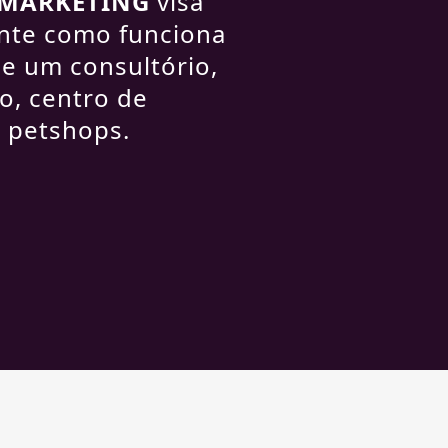
 MARKETING
visa
ante como funciona
e um consultório,
io, centro de
 petshops.