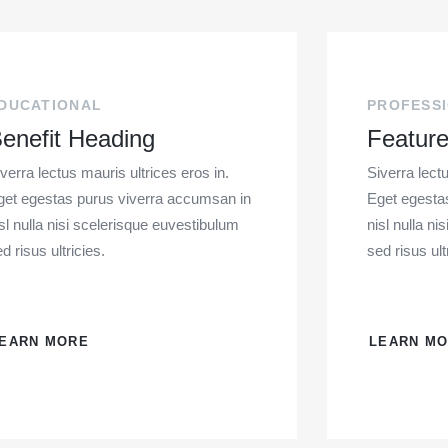
DUCATIONAL
PROFESS
enefit Heading
Feature
verra lectus mauris ultrices eros in.
Siverra lectu
get egestas purus viverra accumsan in
Eget egesta
sl nulla nisi scelerisque euvestibulum
nisl nulla n
d risus ultricies.
sed risus ult
EARN MORE
LEARN M