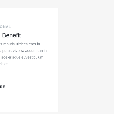
IONAL
 Benefit
s mauris ultrices eros in.
s purus viverra accumsan in
isi scelerisque euvestibulum
ricies.
ORE