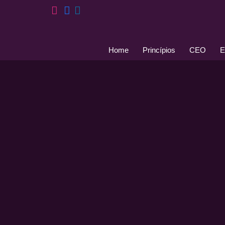
Pular
para
Home
Princípios
CEO
E
o
conteúdo